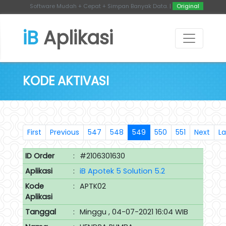
Software Mudah + Cepat + Simpan Banyak Data. |
Original
iB
Aplikasi
KODE AKTIVASI
First
Previous
547
548
549
550
551
Next
La
ID Order
:
#2106301630
Aplikasi
:
iB Apotek 5 Solution 5.2
Kode
:
APTK02
Aplikasi
Tanggal
:
Minggu , 04-07-2021 16:04 WIB