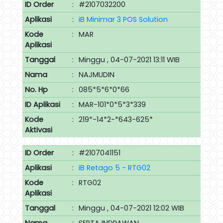
ID Order
:
#2107032200
Aplikasi
:
iB Minimar 3 POS Solution
Kode
:
MAR
Aplikasi
Tanggal
:
Minggu , 04-07-2021 13:11 WIB
Nama
:
NAJMUDIN
No. Hp
:
085*5*6*0*66
ID Aplikasi
:
MAR-101*0*5*3*339
Kode
:
219*-14*2-*643-625*
Aktivasi
ID Order
:
#2107041151
Aplikasi
:
iB Retago 5 - RTG02
Kode
:
RTG02
Aplikasi
Tanggal
:
Minggu , 04-07-2021 12:02 WIB