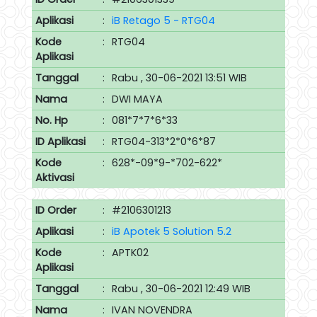
Aplikasi
:
iB Retago 5 - RTG04
Kode
:
RTG04
Aplikasi
Tanggal
:
Rabu , 30-06-2021 13:51 WIB
Nama
:
DWI MAYA
No. Hp
:
081*7*7*6*33
ID Aplikasi
:
RTG04-313*2*0*6*87
Kode
:
628*-09*9-*702-622*
Aktivasi
ID Order
:
#2106301213
Aplikasi
:
iB Apotek 5 Solution 5.2
Kode
:
APTK02
Aplikasi
Tanggal
:
Rabu , 30-06-2021 12:49 WIB
Nama
:
IVAN NOVENDRA