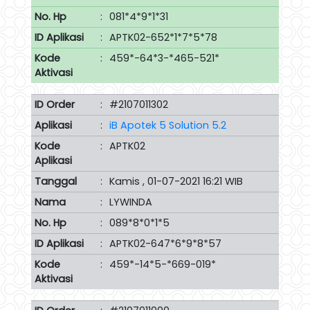
No. Hp
:
081*4*9*1*31
ID Aplikasi
:
APTK02-652*1*7*5*78
Kode
:
459*-64*3-*465-521*
Aktivasi
ID Order
:
#2107011302
Aplikasi
:
iB Apotek 5 Solution 5.2
Kode
:
APTK02
Aplikasi
Tanggal
:
Kamis , 01-07-2021 16:21 WIB
Nama
:
LYWINDA
No. Hp
:
089*8*0*1*5
ID Aplikasi
:
APTK02-647*6*9*8*57
Kode
:
459*-14*5-*669-019*
Aktivasi