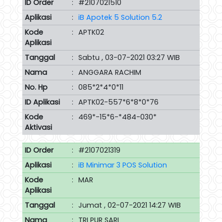
ID Order
:
#2107021510
Aplikasi
:
iB Apotek 5 Solution 5.2
Kode
:
APTK02
Aplikasi
Tanggal
:
Sabtu , 03-07-2021 03:27 WIB
Nama
:
ANGGARA RACHIM
No. Hp
:
085*2*4*0*11
ID Aplikasi
:
APTK02-557*6*8*0*76
Kode
:
469*-15*6-*484-030*
Aktivasi
ID Order
:
#2107021319
Aplikasi
:
iB Minimar 3 POS Solution
Kode
:
MAR
Aplikasi
Tanggal
:
Jumat , 02-07-2021 14:27 WIB
Nama
:
TRI PUR SARI