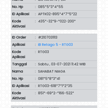
No. Hp
:
085*5*3*4*55
ID Aplikasi
:
APTK02-895*4*7*5*22
Kode
:
435*-32*9-*022-200*
Aktivasi
ID Order
:
#2107031113
Aplikasi
:
iB Retago 5 - RTG03
Kode
:
RTG03
Aplikasi
Tanggal
:
Sabtu , 03-07-2021 11:42 WIB
Nama
:
SAHABAT NIAGA
No. Hp
:
081*5*8*3*41
ID Aplikasi
:
RTG03-618*7*1*2*35
Kode
:
851*-69*2-*166-522*
Aktivasi