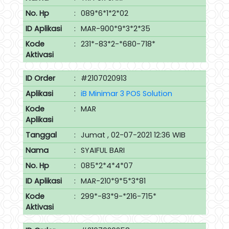
No. Hp
:
089*6*1*2*02
ID Aplikasi
:
MAR-900*9*3*2*35
Kode
:
231*-83*2-*680-718*
Aktivasi
ID Order
:
#2107020913
Aplikasi
:
iB Minimar 3 POS Solution
Kode
:
MAR
Aplikasi
Tanggal
:
Jumat , 02-07-2021 12:36 WIB
Nama
:
SYAIFUL BARI
No. Hp
:
085*2*4*4*07
ID Aplikasi
:
MAR-210*9*5*3*81
Kode
:
299*-83*9-*216-715*
Aktivasi