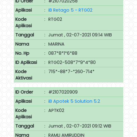
ID Order
:
#2107020258
Aplikasi
:
iB Retago 5 - RTG02
Kode
:
RTG02
Aplikasi
Tanggal
:
Jumat , 02-07-2021 09:14 WIB
Nama
:
MARINA
No. Hp
:
087*8*1*6*88
ID Aplikasi
:
RTG02-508*7*9*4*80
Kode
:
715*-88*7-*260-714*
Aktivasi
ID Order
:
#2107020909
Aplikasi
:
iB Apotek 5 Solution 5.2
Kode
:
APTK02
Aplikasi
Tanggal
:
Jumat , 02-07-2021 09:12 WIB
Nama
:
RAMLI AMIRUDDIN