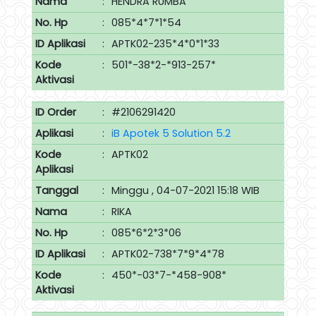
Nama
:
HENDRA RUMBA
No. Hp
:
085*4*7*1*54
ID Aplikasi
:
APTK02-235*4*0*1*33
Kode
:
501*-38*2-*913-257*
Aktivasi
ID Order
:
#2106291420
Aplikasi
:
iB Apotek 5 Solution 5.2
Kode
:
APTK02
Aplikasi
Tanggal
:
Minggu , 04-07-2021 15:18 WIB
Nama
:
RIKA
No. Hp
:
085*6*2*3*06
ID Aplikasi
:
APTK02-738*7*9*4*78
Kode
:
450*-03*7-*458-908*
Aktivasi