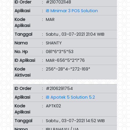
ID Order
:
#2107021148
Aplikasi
:
iB Minimar 3 POS Solution
Kode
:
MAR
Aplikasi
Tanggal
:
Sabtu , 03-07-2021 21:04 WIB
Nama
:
SHANTY
No. Hp
:
081*6*3*5*53
ID Aplikasi
:
MAR-656*5*2*1*76
Kode
:
256*-28*4-*272-169*
Aktivasi
ID Order
:
#2106291754
Aplikasi
:
iB Apotek 5 Solution 5.2
Kode
:
APTK02
Aplikasi
Tanggal
:
Sabtu , 03-07-2021 14:52 WIB
Nama
:
IBU RAHAYU / LIA