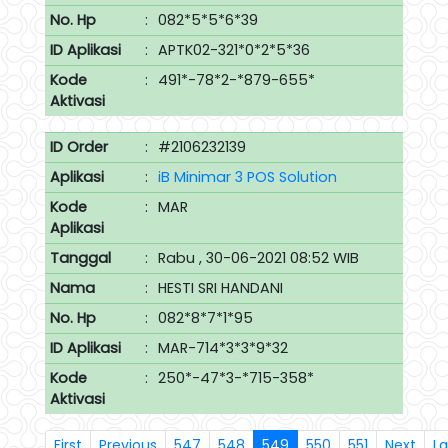
No. Hp
:
082*5*5*6*39
ID Aplikasi
:
APTK02-321*0*2*5*36
Kode
:
491*-78*2-*879-655*
Aktivasi
ID Order
:
#2106232139
Aplikasi
:
iB Minimar 3 POS Solution
Kode
:
MAR
Aplikasi
Tanggal
:
Rabu , 30-06-2021 08:52 WIB
Nama
:
HESTI SRI HANDANI
No. Hp
:
082*8*7*1*95
ID Aplikasi
:
MAR-714*3*3*9*32
Kode
:
250*-47*3-*715-358*
Aktivasi
First
Previous
547
548
549
550
551
Next
La