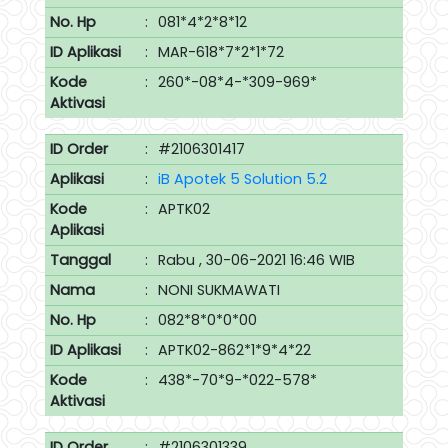
No. Hp
:
081*4*2*8*12
ID Aplikasi
:
MAR-618*7*2*1*72
Kode
:
260*-08*4-*309-969*
Aktivasi
ID Order
:
#2106301417
Aplikasi
:
iB Apotek 5 Solution 5.2
Kode
:
APTK02
Aplikasi
Tanggal
:
Rabu , 30-06-2021 16:46 WIB
Nama
:
NONI SUKMAWATI
No. Hp
:
082*8*0*0*00
ID Aplikasi
:
APTK02-862*1*9*4*22
Kode
:
438*-70*9-*022-578*
Aktivasi
ID Order
:
#2106301339