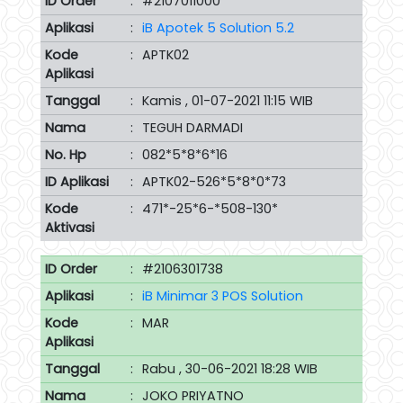
ID Order
:
#2107011000
Aplikasi
:
iB Apotek 5 Solution 5.2
Kode
:
APTK02
Aplikasi
Tanggal
:
Kamis , 01-07-2021 11:15 WIB
Nama
:
TEGUH DARMADI
No. Hp
:
082*5*8*6*16
ID Aplikasi
:
APTK02-526*5*8*0*73
Kode
:
471*-25*6-*508-130*
Aktivasi
ID Order
:
#2106301738
Aplikasi
:
iB Minimar 3 POS Solution
Kode
:
MAR
Aplikasi
Tanggal
:
Rabu , 30-06-2021 18:28 WIB
Nama
:
JOKO PRIYATNO