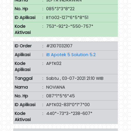
Nama
:
SEPTA INDRAWAN
No. Hp
:
085*3*3*8*22
ID Aplikasi
:
RTG02-127*6*5*8*51
Kode
:
753*-92*2-*550-757*
Aktivasi
ID Order
:
#2107032107
Aplikasi
:
iB Apotek 5 Solution 5.2
Kode
:
APTK02
Aplikasi
Tanggal
:
Sabtu , 03-07-2021 21:10 WIB
Nama
:
NOVIANA
No. Hp
:
087*1*5*6*45
ID Aplikasi
:
APTK02-831*0*1*7*00
Kode
:
440*-73*3-*238-607*
Aktivasi